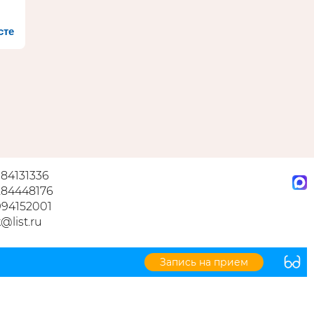
сте
84131336
284448176
994152001
k@list.ru
Запись на прием