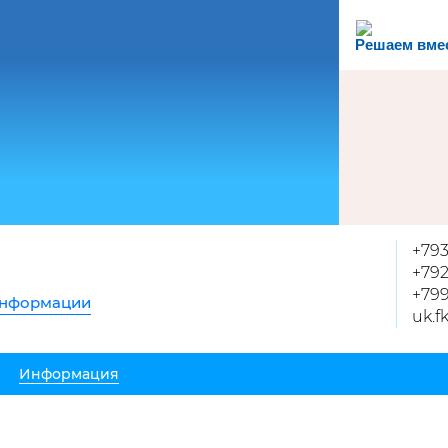
Решаем вме
+793
+79
+79
информации
uk.f
Информация