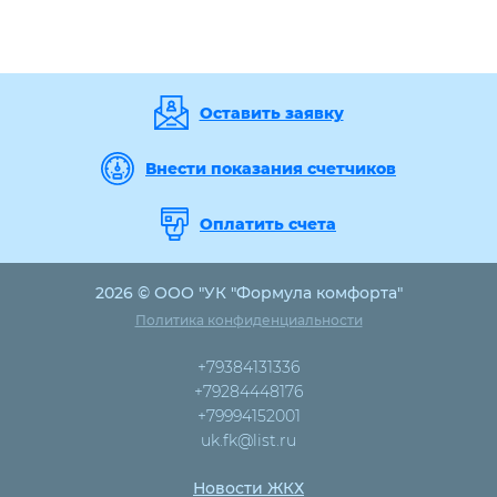
Оставить заявку
Внести показания счетчиков
Оплатить счета
2026 © ООО "УК "Формула комфорта"
Политика конфиденциальности
+79384131336
+79284448176
+79994152001
uk.fk@list.ru
Новости ЖКХ