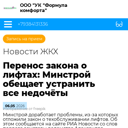
ООО "УК "Формула
комфорта"
+79384131336
Запись на прием
Новости ЖКХ
Перенос закона о
лифтах: Минстрой
обещает устранить
все недочёты
06.05
2026
Изображение от freepik
Минстрой доработает проблемы, из‑за которых
отложили закон о техобслуживании лифтов. Об
этом сообщается на сайте РИА Новости со слов